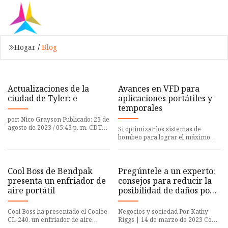
Hogar
/
Blog
Actualizaciones de la
Avances en VFD para
ciudad de Tyler: e
aplicaciones portátiles y
temporales
por: Nico Grayson Publicado: 23 de
agosto de 2023 / 05:43 p. m. CDT
Si optimizar los sistemas de
Actualizado: 24 de agosto de 2023 /
bombeo para lograr el máximo
02:53 p. m. CDT
rendimiento en cualquier
aplicación, especialmente las
resiste
Cool Boss de Bendpak
Pregúntele a un experto:
presenta un enfriador de
consejos para reducir la
aire portátil
posibilidad de daños por
inundaciones en su hogar
Cool Boss ha presentado el Coolee
Negocios y sociedad Por Kathy
CL-240, un enfriador de aire
Riggs | 14 de marzo de 2023 Con
portátil tres en uno. Compacto y
las grandes cantidades de nieve