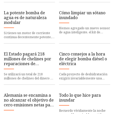
recargable, combina un
que cayeron en Utah este
La potente bomba de
Cómo limpiar un sótano
agua es de naturaleza
inundado
modular
Hemos agregado un nuevo sensor
de agua inteligente, el kit de
Si tienes un motor de corriente
sensor de fugas de agua Wi-Fi
continua decentemente potente,
inteligente para todo el ho
es posible que puedas construir
una bomba de agua. Sin
El Estado pagará 218
Cinco consejos a la hora
millones de chelines por
de elegir bomba diésel o
reparaciones de
eléctrica
viviendas asequibles
Se utilizará un total de 218
Cada proyecto de deshidratación
millones de chelines del dinero de
exigirá invariablemente una
los contribuyentes para reparar
prioridad específica, como el
defectos en las viviend
volumen a bombear, la cantida
Alemania se encamina a
Todo lo que hice para
no alcanzar el objetivo de
inundar
cero emisiones netas para
2045 a medida que
Recuerdo vívidamente la noche