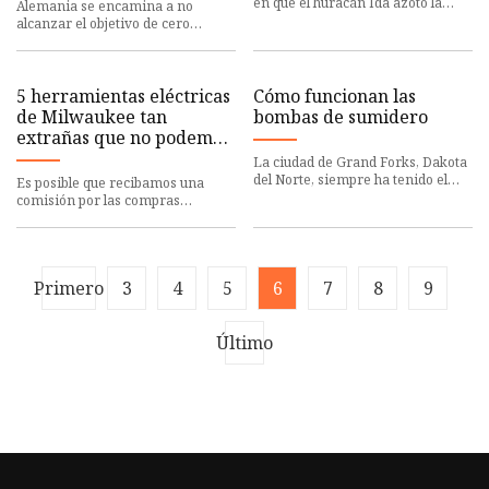
flaquean los esfuerzos
en que el huracán Ida azotó la
Alemania se encamina a no
climáticos
ciudad de Nueva York, en
alcanzar el objetivo de cero
septiembre de 2021. Mi esposo
emisiones netas para 2045 a
Giov
medida que flaquean los
esfuerzos cli
5 herramientas eléctricas
Cómo funcionan las
de Milwaukee tan
bombas de sumidero
extrañas que no podemos
evitar quererlas
La ciudad de Grand Forks, Dakota
del Norte, siempre ha tenido el
Es posible que recibamos una
problema de que el escurrimiento
comisión por las compras
de la bomba de sumider
realizadas a través de enlaces.
Milwaukee es uno de los fabrican
Primero
3
4
5
6
7
8
9
Último