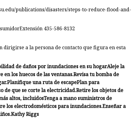
dsu.edu/publications/disasters/steps-to-reduce-flood-and-
ConsumidorExtensión 435-586-8132
 dirigirse a la persona de contacto que figura en esta
bilidad de daños por inundaciones en su hogar
Aleje la
e en los huecos de las ventanas.
Revisa tu bomba de
gar.
Planifique una ruta de escape
Plan para
o de que se corte la electricidad.
Retire los objetos de
ás altos, incluidos
Tenga a mano suministros de
re los electrodomésticos para inundaciones.
Enseñar a
iños.
Kathy Riggs