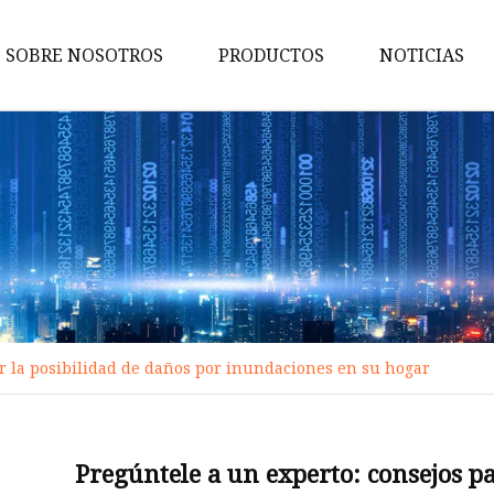
SOBRE NOSOTROS
PRODUCTOS
NOTICIAS
Personalizado
Bomba de aguas residuales
Bombas de fuente
Bomba sumergible
Bomba de agua de alto flujo
Bomba sumergible portátil
ir la posibilidad de daños por inundaciones en su hogar
Bombas sumergibles de acero
inoxidable
Panel de control para bomba
Pregúntele a un experto: consejos pa
sumergible